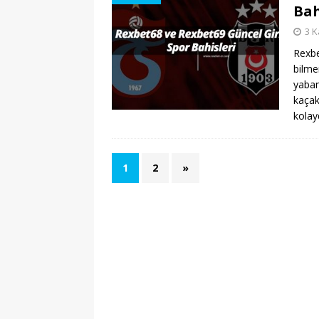
Bah
3 K
Rexbe
bilme
yaban
kaçak
kolay
1
2
»