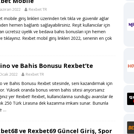
bet Mobile
aziran 2022
Rexbet TR
 mobile giriş linkleri üzerinden tek tıkla ve güvenilir ağlar
nden hemen bağlantı sağlayabilirsiniz. Reşit kullanıcılar için
an ücretsiz üyelik ve bedava bahis bonusları için hemen
re tıklayınız. Rexbet mobil giriş linkleri 2022, senenin en çok
ino ve Bahis Bonusu Rexbet’te
Ocak 2022
Rexbet TR
o ve Bahis Bonusu Rexbet sitesinde, seni kazandırmak için
yor. Yüksek oranda bonus veren bahis sitesi arıyorsanız
ğınız yer Rexbet! Rexbet, kullanıcılarına sunduğu avanslar ile
lık 250 Türk Lirasına dek kazanma imkanı sunar. Bununla
te
…
bet68 ve Rexbet69 Güncel Giriş, Spor