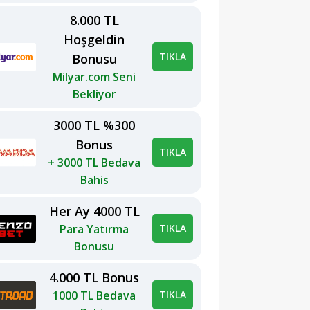
8.000 TL
Hoşgeldin
TIKLA
Bonusu
Milyar.com Seni
Bekliyor
3000 TL %300
Bonus
TIKLA
+ 3000 TL Bedava
Bahis
Her Ay 4000 TL
Para Yatırma
TIKLA
Bonusu
4.000 TL Bonus
1000 TL Bedava
TIKLA