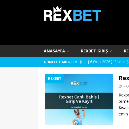
ANASAYFA
REXBET GIRIŞ
RE
[ 6 Ocak 2026 ]
Rexbet Ş
GÜNCEL HABERLER
[ 14 Şubat 2024 ]
Rexbet4
Rex
REXBET
[ 7 Kasım 2022 ]
Rexbet2
7 O
[ 7 Ocak 2026 ]
Rexbet Ca
Rexbe
[ 6 Ocak 2026 ]
Rexbet66
bilme
Kısa 
emin 