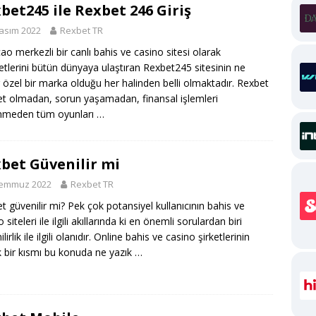
bet245 ile Rexbet 246 Giriş
asım 2022
Rexbet TR
ao merkezli bir canlı bahis ve casino sitesi olarak
yetlerini bütün dünyaya ulaştıran Rexbet245 sitesinin ne
 özel bir marka olduğu her halinden belli olmaktadır. Rexbet
et olmadan, sorun yaşamadan, finansal işlemleri
nmeden tüm oyunları
…
bet Güvenilir mi
Temmuz 2022
Rexbet TR
t güvenilir mi? Pek çok potansiyel kullanıcının bahis ve
 siteleri ile ilgili akıllarında ki en önemli sorulardan biri
lirlik ile ilgili olanıdır. Online bahis ve casino şirketlerinin
 bir kısmı bu konuda ne yazık
…